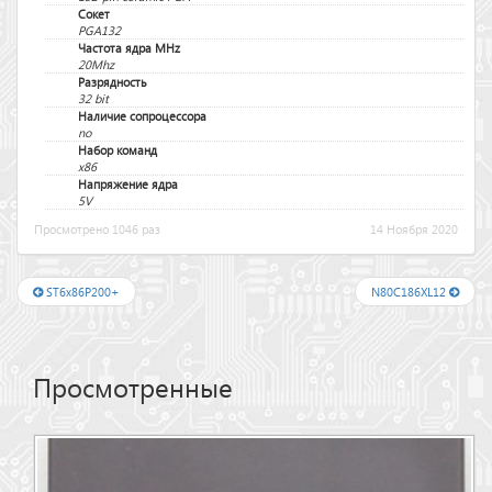
Сокет
PGA132
Частота ядра MHz
20Mhz
Разрядность
32 bit
Наличие сопроцессора
no
Набор команд
x86
Напряжение ядра
5V
Просмотрено 1046 раз
14 Ноября 2020
ST6x86P200+
N80C186XL12
Просмотренные