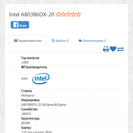
Intel A80386DX-20
Share
Характеристики
Файлы 0
Комментарии 0
Год выпуска
1989
Производитель
Intel
Страна
Malaysia
Маркировка
A80386DX-20 &Sigma;&Sigma;
Семейство
386DX
Архитектура
80386
Корпус
132-pin ceramic PGA