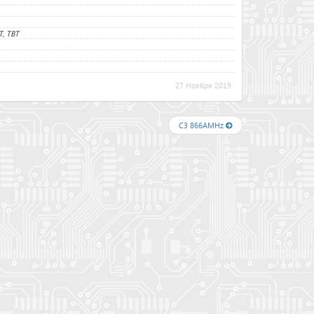
T, TBT
27 Ноября 2019
C3 866AMHz