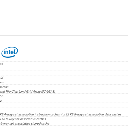
ia
eld
em
micron
and Flip-Chip Land Grid Array (FC-LGA8)
56
z
 KB 4-way set associative instruction caches 4 x 32 KB 8-way set associative data caches
6 KB 8-way set associative caches
6-way set associative shared cache