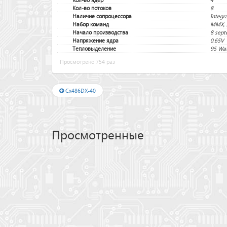
Кол-во потоков
8
Наличие сопроцессора
Integr
Набор команд
MMX, S
Начало производства
8 sept
Напряжение ядра
0.65V
Тепловыделение
95 Wa
Просмотрено 754 раз
Cx486DX-40
Просмотренные