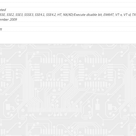
ated
SE, SSE2, SSE3, SSSE3, SSE4.1, SSE4.2, HT, NX/XD/Execute disable bit, EM64T, VT-x, VT-d, TX
ember 2009
tt