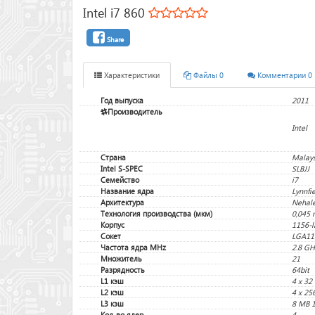
Intel i7 860
Share
Характеристики
Файлы 0
Комментарии 0
Год выпуска
2011
Производитель
Intel
Страна
Malays
Intel S-SPEC
SLBJJ
Семейство
i7
Название ядра
Lynnfi
Архитектура
Nehal
Технология производства (мкм)
0,045 
Корпус
1156-l
Сокет
LGA11
Частота ядра MHz
2.8 GH
Множитель
21
Разрядность
64bit
L1 кэш
4 x 32
L2 кэш
4 x 25
L3 кэш
8 MB 1
Кол-во ядер
4