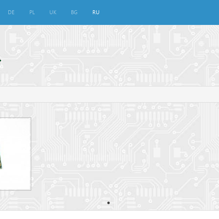
DE
PL
UK
BG
RU