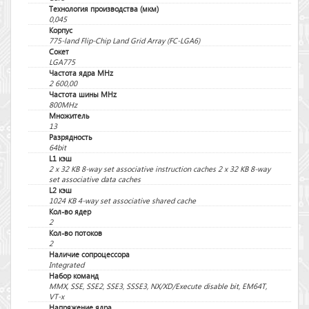
Технология производства (мкм)
0,045
Корпус
775-land Flip-Chip Land Grid Array (FC-LGA6)
Сокет
LGA775
Частота ядра MHz
2 600,00
Частота шины MHz
800MHz
Множитель
13
Разрядность
64bit
L1 кэш
2 x 32 KB 8-way set associative instruction caches 2 x 32 KB 8-way
set associative data caches
L2 кэш
1024 KB 4-way set associative shared cache
Кол-во ядер
2
Кол-во потоков
2
Наличие сопроцессора
Integrated
Набор команд
MMX, SSE, SSE2, SSE3, SSSE3, NX/XD/Execute disable bit, EM64T,
VT-x
Напряжение ядра