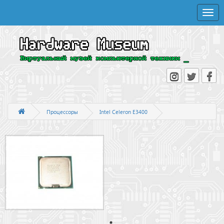
Toggle
naviga
Процессоры
Intel Celeron E3400