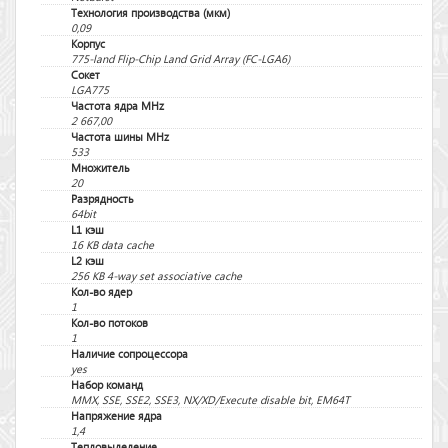
Технология производства (мкм)
0,09
Корпус
775-land Flip-Chip Land Grid Array (FC-LGA6)
Сокет
LGA775
Частота ядра MHz
2 667,00
Частота шины MHz
533
Множитель
20
Разрядность
64bit
L1 кэш
16 KB data cache
L2 кэш
256 KB 4-way set associative cache
Кол-во ядер
1
Кол-во потоков
1
Наличие сопроцессора
yes
Набор команд
MMX, SSE, SSE2, SSE3, NX/XD/Execute disable bit, EM64T
Напряжение ядра
1,4
Тепловыделение