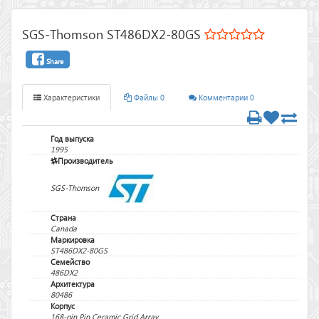
SGS-Thomson ST486DX2-80GS
Share
Характеристики
Файлы 0
Комментарии 0
Год выпуска
1995
Производитель
SGS-Thomson
Страна
Canada
Маркировка
ST486DX2-80GS
Семейство
486DX2
Архитектура
80486
Корпус
168-pin Pin Ceramic Grid Array