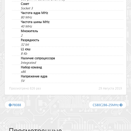
Сокет
Socket 3
Частота ядра MHz
80 MHz
Частота шины MHz
40 MHz
Множитель
2
Разрядность
32 bit
L1 кэш
8 Kb
Наличие сопроцессора
Integrated
Набор команд
x86
Напряжение ядра
5V
Просмотрено 826 раз
29 Августа 2019
P8088
CS80C286-25MHz
Просмотренные