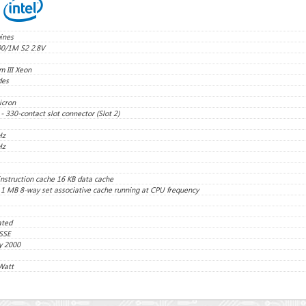
pines
0/1M S2 2.8V
m III Xeon
des
icron
- 330-contact slot connector (Slot 2)
Hz
Hz
instruction cache 16 KB data cache
 1 MB 8-way set associative cache running at CPU frequency
ated
SSE
y 2000
Watt