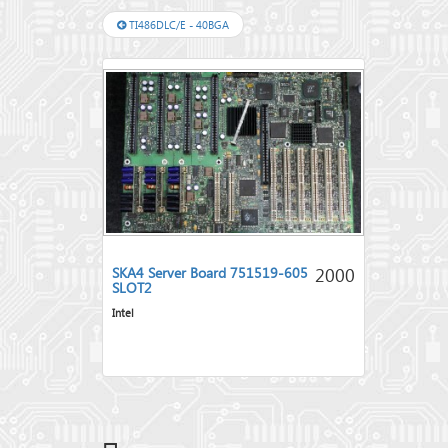
TI486DLC/E - 40BGA
2000
SKA4 Server Board 751519-605
SLOT2
Intel