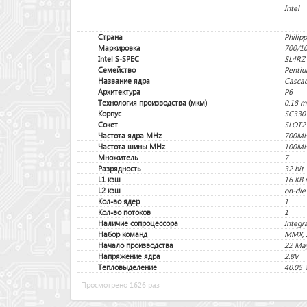
Intel
Страна
Philip
Маркировка
700/10
Intel S-SPEC
SL4RZ
Семейство
Pentiu
Название ядра
Casca
Архитектура
P6
Технология производства (мкм)
0.18 m
Корпус
SC330 
Сокет
SLOT2
Частота ядра MHz
700M
Частота шины MHz
100M
Множитель
7
Разрядность
32 bit
L1 кэш
16 KB 
L2 кэш
on-die
Кол-во ядер
1
Кол-во потоков
1
Наличие сопроцессора
Integr
Набор команд
MMX, 
Начало производства
22 Ma
Напряжение ядра
2.8V
Тепловыделение
40.05 
Просмотрено 1626 раз