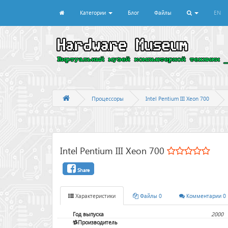
Категории
Блог
Файлы
EN
Процессоры
Intel Pentium III Xeon 700
Intel Pentium III Xeon 700
Share
Характеристики
Файлы 0
Комментарии 0
Год выпуска
2000
Производитель