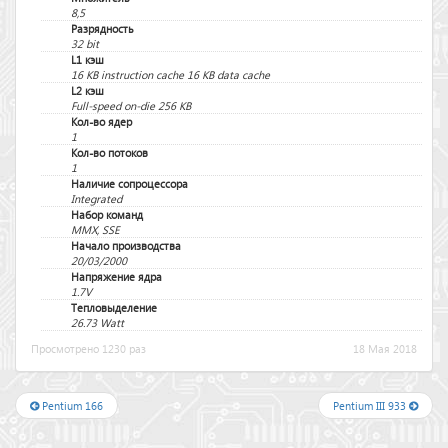
8,5
Разрядность
32 bit
L1 кэш
16 KB instruction cache 16 KB data cache
L2 кэш
Full-speed on-die 256 KB
Кол-во ядер
1
Кол-во потоков
1
Наличие сопроцессора
Integrated
Набор команд
MMX, SSE
Начало производства
20/03/2000
Напряжение ядра
1.7V
Тепловыделение
26.73 Watt
Просмотрено 1230 раз
18 Мая 2018
Pentium 166
Pentium III 933