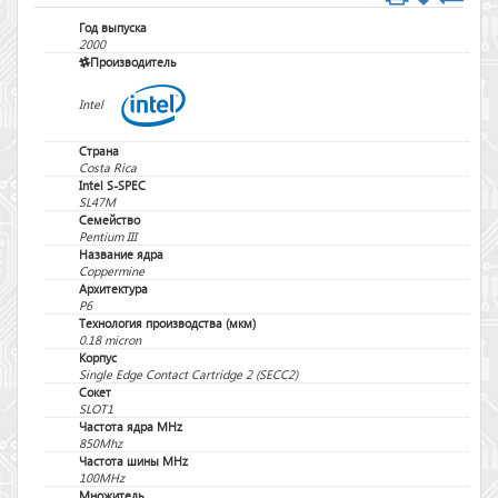
Год выпуска
2000
Производитель
Intel
Страна
Costa Rica
Intel S-SPEC
SL47M
Семейство
Pentium III
Название ядра
Coppermine
Архитектура
P6
Технология производства (мкм)
0.18 micron
Корпус
Single Edge Contact Cartridge 2 (SECC2)
Сокет
SLOT1
Частота ядра MHz
850Mhz
Частота шины MHz
100MHz
Множитель