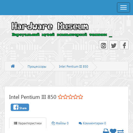
Toggle
naviga
Процессоры
Intel Pentium III 850
Intel Pentium III 850
Share
Характеристики
Файлы 0
Комментарии 0