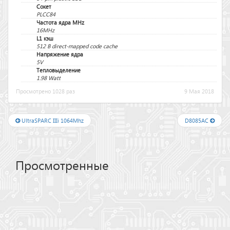
Сокет
PLCC84
Частота ядра MHz
16MHz
L1 кэш
512 B direct-mapped code cache
Напряжение ядра
5V
Тепловыделение
1.98 Watt
Просмотрено 1028 раз
9 Мая 2018
UltraSPARC IIIi 1064Mhz
D8085AC
Просмотренные