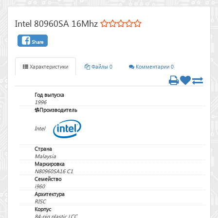
Intel 80960SA 16Mhz
Share
Характеристики
Файлы 0
Комментарии 0
Год выпуска
1996
Производитель
Intel
Страна
Malaysia
Маркировка
N80960SA16 C1
Семейство
i960
Архитектура
RISC
Корпус
84-pin plastic LCC