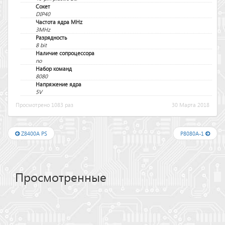
Сокет
DIP40
Частота ядра MHz
3MHz
Разрядность
8 bit
Наличие сопроцессора
no
Набор команд
8080
Напряжение ядра
5V
Просмотрено 1083 раз
30 Марта 2018
Z8400A PS
P8080A-1
Просмотренные