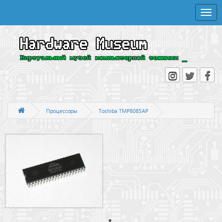
Toggle
naviga
Процессоры
Toshiba TMP8085AP