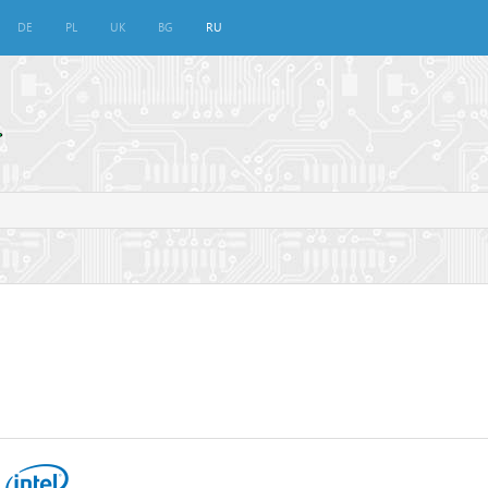
DE
PL
UK
BG
RU