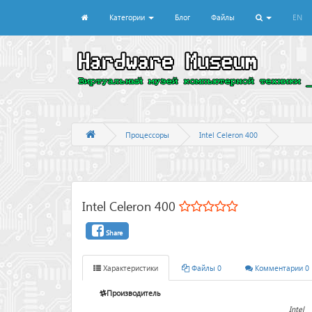
Категории
Блог
Файлы
EN
Процессоры
Intel Celeron 400
Intel Celeron 400
Share
Характеристики
Файлы 0
Комментарии 0
Производитель
Intel