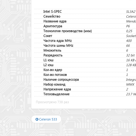
Intel S-SPEC
SL3A2
Семейство
Celero
Название ядра
Mendo
Архитектура
P6
Технология производства (мкм)
0,25
Сокет
Socket
Частота ядра MHz
400
Частота шины MHz
66
Множитель
6
Разрядность
32 bit
L1 кэш
16 KB 
L2 кэш
128 KB
Кол-во ядер
1
Кол-во потоков
1
Наличие сопроцессора
Integr
Набор команд
MMX
Напряжение ядра
2
Тепловыделение
23.7 W
Просмотрено 738 раз
Celeron 533