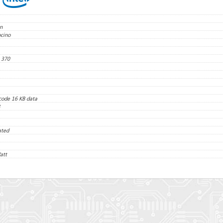
n
cino
 370
code 16 KB data
ated
att