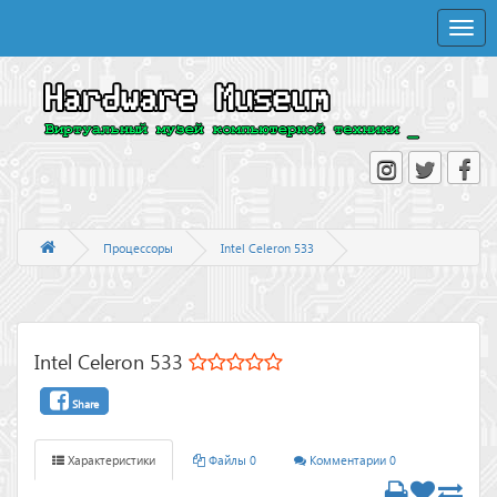
Toggle
naviga
Процессоры
Intel Celeron 533
Intel Celeron 533
Share
Характеристики
Файлы 0
Комментарии 0