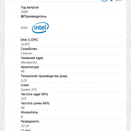
Год выпуска
2000
Производитель
Intel
Intel S-SPEC
SL3PZ
Семейство
Celeron
Название ядра
Mendocino
Архитектура
P6
Технология производства (мкм)
0,25
Сокет
Socket 370
Частота ядра MHz
533
Частота шины MHz
66
Множитель
8
Разрядность
32 bit
L1 кэш