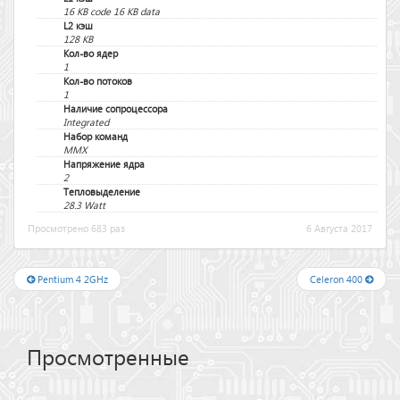
16 KB code 16 KB data
L2 кэш
128 KB
Кол-во ядер
1
Кол-во потоков
1
Наличие сопроцессора
Integrated
Набор команд
MMX
Напряжение ядра
2
Тепловыделение
28.3 Watt
Просмотрено 683 раз
6 Августа 2017
Pentium 4 2GHz
Celeron 400
Просмотренные