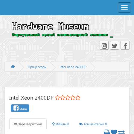
Toggle
naviga
Процессоры
Intel Xeon 2400DP
Intel Xeon 2400DP
Share
Характеристики
Файлы 0
Комментарии 0