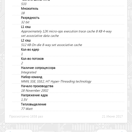
533
Множитель
18
Разрядность
32 bit
L1 кэш
Approximately 12K micro-ops execution trace cache 8 KB 4-way
set associative data cache
L2 кэш
512 KB On-die 8-way set associative cache
Кол-во ядер
1
Кол-во потоков
2
Наличие сопроцессора
Integrated
Набор команд
MMX, SSE, SSE2, HT Hyper-Threading technology
Начало производства
18 November 2002
Напряжение ядра
1.5V
Тепловыделение
77 Watt
Просмотрено 1658 раз
21 Июня 2017