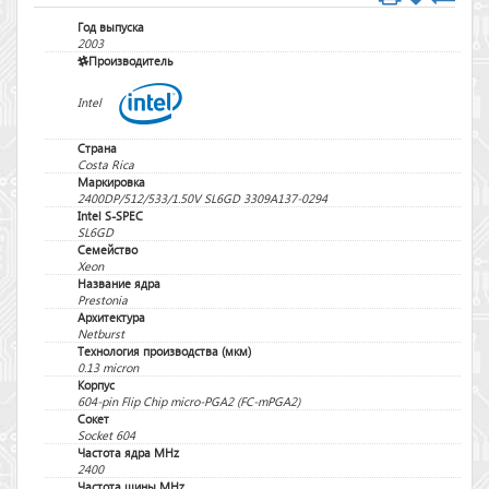
Год выпуска
2003
Производитель
Intel
Страна
Costa Rica
Маркировка
2400DP/512/533/1.50V SL6GD 3309A137-0294
Intel S-SPEC
SL6GD
Семейство
Xeon
Название ядра
Prestonia
Архитектура
Netburst
Технология производства (мкм)
0.13 micron
Корпус
604-pin Flip Chip micro-PGA2 (FC-mPGA2)
Сокет
Socket 604
Частота ядра MHz
2400
Частота шины MHz