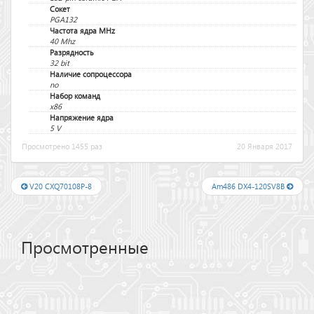
Сокет
PGA132
Частота ядра MHz
40 Mhz
Разрядность
32 bit
Наличие сопроцессора
no
Набор команд
x86
Напряжение ядра
5 V
Просмотрено 1455 раз
20 Января 2017
V20 CXQ70108P-8
Am486 DX4-120SV8B
Просмотренные