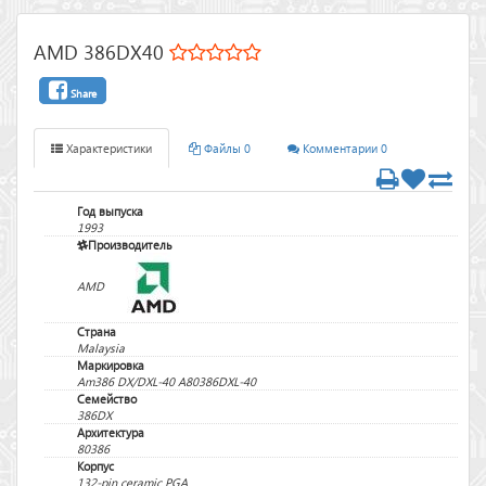
AMD 386DX40
Share
Характеристики
Файлы 0
Комментарии 0
Год выпуска
1993
Производитель
AMD
Страна
Malaysia
Маркировка
Am386 DX/DXL-40 A80386DXL-40
Семейство
386DX
Архитектура
80386
Корпус
132-pin ceramic PGA