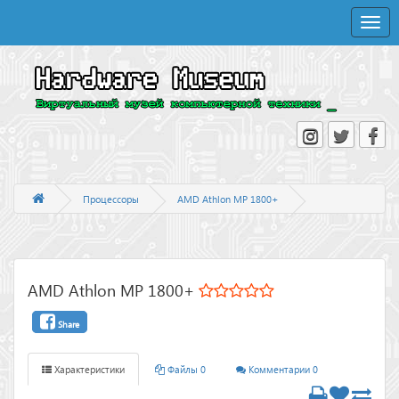
Toggle
naviga
Процессоры
AMD Athlon MP 1800+
AMD Athlon MP 1800+
Share
Характеристики
Файлы 0
Комментарии 0