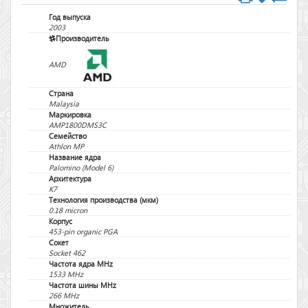
Год выпуска
2003
Производитель
AMD
Страна
Malaysia
Маркировка
AMP1800DMS3C
Семейство
Athlon MP
Название ядра
Palomino (Model 6)
Архитектура
K7
Технология производства (мкм)
0.18 micron
Корпус
453-pin organic PGA
Сокет
Socket 462
Частота ядра MHz
1533 MHz
Частота шины MHz
266 MHz
Множитель