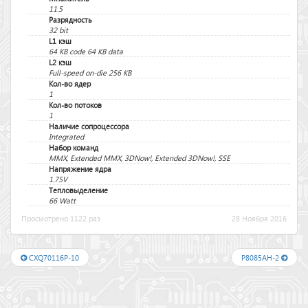
11.5
Разрядность
32 bit
L1 кэш
64 KB code 64 KB data
L2 кэш
Full-speed on-die 256 KB
Кол-во ядер
1
Кол-во потоков
1
Наличие сопроцессора
Integrated
Набор команд
MMX, Extended MMX, 3DNow!, Extended 3DNow!, SSE
Напряжение ядра
1.75V
Тепловыделение
66 Watt
Просмотрено 1122 раз
28 Ноября 2016
CXQ70116P-10
P8085AH-2