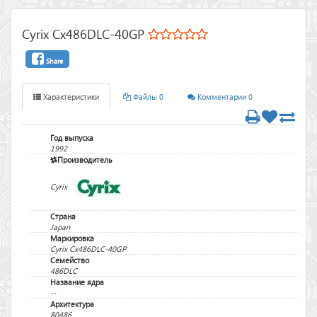
Cyrix Cx486DLC-40GP
Share
Характеристики
Файлы 0
Комментарии 0
Год выпуска
1992
Производитель
Cyrix
Страна
Japan
Маркировка
Cyrix Cx486DLC-40GP
Семейство
486DLC
Название ядра
--
Архитектура
80486