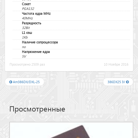
Сокет
PGA132
Частота ядра MHz
40MHz
Разрядность
32Bit
L1 кэш
1Kb
Наличие сопроцессора
no
Напряжение ядра
5V
Просмотрено 2509 раз
10 Ноября 2016
Am386DX/DXL-25
386DX25 IV
Просмотренные