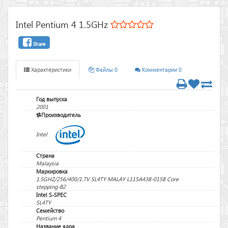
Intel Pentium 4 1.5GHz
Share
Характеристики
Файлы 0
Комментарии 0
Год выпуска
2001
Производитель
Intel
Страна
Malaysia
Маркировка
1.5GHZ/256/400/1.7V SL4TY MALAY L115A438-0158 Core
stepping-B2
Intel S-SPEC
SL4TY
Семейство
Pentium 4
Название ядра