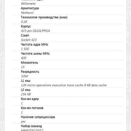
Willamete
Архитектура
Netburst
Технология производства (мкм)
0.18
Корпус
423-pin OLGA/PPGA
Сокет
Socket 423
Частота ядра MHz
1 500
Частота шины MHz
400
Множитель
15
Разрядность
32bit
L1 кэш
12K micro-operations execution trace cache 8 KB data cache
L2 кэш
256 KB
Кол-во ядер
1
Кол-во потоков
1
Наличие сопроцессора
yes
Набор команд
MMX/SSE/SSE2