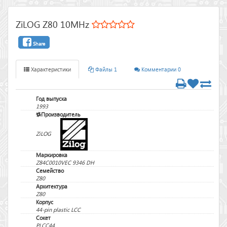
ZiLOG Z80 10MHz
Share
Характеристики
Файлы 1
Комментарии 0
Год выпуска
1993
Производитель
ZiLOG
Маркировка
Z84C0010VEC 9346 DH
Семейство
Z80
Архитектура
Z80
Корпус
44-pin plastic LCC
Сокет
PLCC44