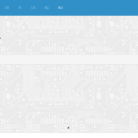
DE
PL
UK
BG
RU