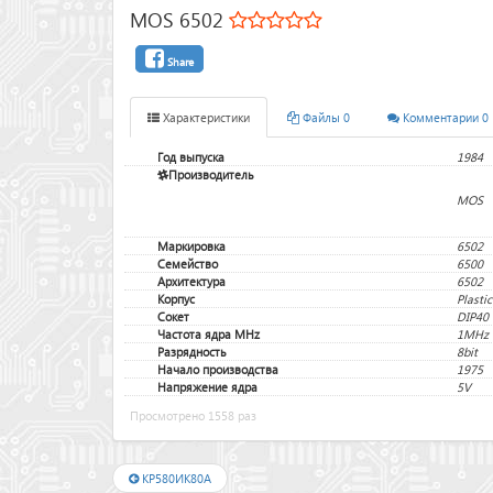
MOS 6502
Share
Характеристики
Файлы 0
Комментарии 0
Год выпуска
1984
Производитель
MOS
Маркировка
6502
Семейство
6500
Архитектура
6502
Корпус
Plasti
Сокет
DIP40
Частота ядра MHz
1MHz
Разрядность
8bit
Начало производства
1975
Напряжение ядра
5V
Просмотрено 1558 раз
КР580ИК80А