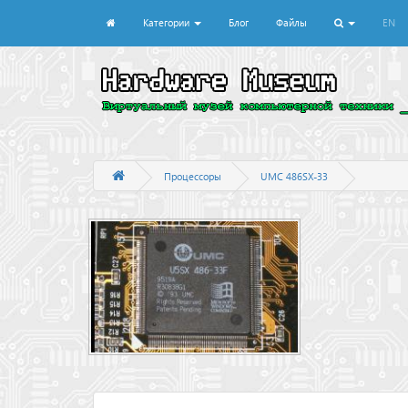
Категории
Блог
Файлы
EN
Процессоры
UMC 486SX-33