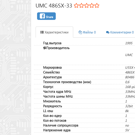
UMC 486SX-33
Share
Характеристики
Файлы 0
Комментарии 0
Год выпуска
1995
Производитель
UMC
Маркировка
U5SX 
Семейство
486SX
Архитектура
80486
Технология производства (мкм)
0,6
Корпус
168-pi
Частота ядра MHz
33MH
Частота шины MHz
33MH
Множитель
1
Разрядность
32bit
L1 кэш
8k
Кол-во ядер
1
Кол-во потоков
1
Наличие сопроцессора
no
Напряжение ядра
5V