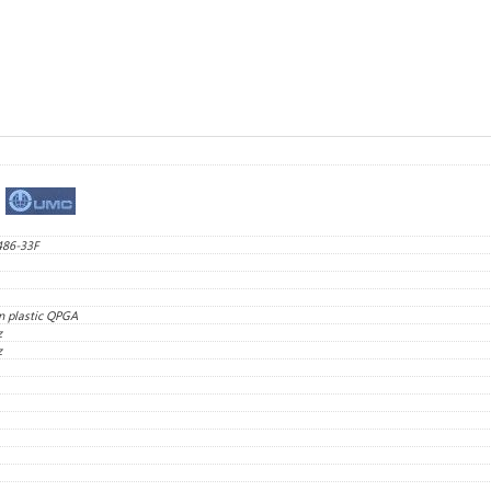
486-33F
n plastic QPGA
z
z