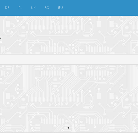
DE
PL
UK
BG
RU