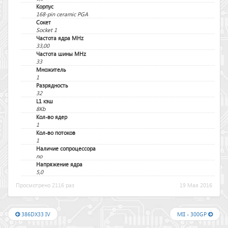
Корпус
168-pin ceramic PGA
Сокет
Socket 1
Частота ядра MHz
33,00
Частота шины MHz
33
Множитель
1
Разрядность
32
L1 кэш
8Kb
Кол-во ядер
1
Кол-во потоков
1
Наличие сопроцессора
no
Напряжение ядра
5,0
Просмотрено 2116 раз
19 Мая 2016
386DX33 IV
MII - 300GP