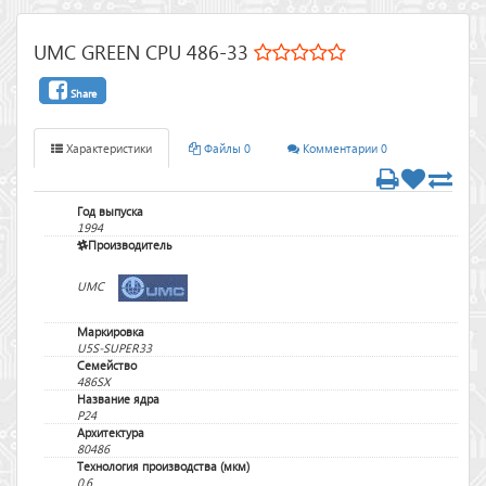
UMC GREEN CPU 486-33
Share
Характеристики
Файлы 0
Комментарии 0
Год выпуска
1994
Производитель
UMC
Маркировка
U5S-SUPER33
Семейство
486SX
Название ядра
P24
Архитектура
80486
Технология производства (мкм)
0,6