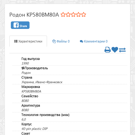
Родон КР580ВМ80А
Share
Характеристики
Файлы 0
Комментарии 0
Год выпуска
1990
Производитель
Родон
Страна
Украина, Ивано-Франковск
Маркировка
КР580ВМ80А
Семейство
8080
Архитектура
8080
Технология производства (мкм)
6,0
Корпус
40-pin plastic DIP
Сокет