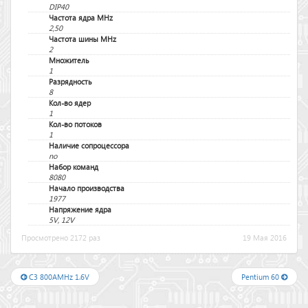
DIP40
Частота ядра MHz
2,50
Частота шины MHz
2
Множитель
1
Разрядность
8
Кол-во ядер
1
Кол-во потоков
1
Наличие сопроцессора
no
Набор команд
8080
Начало производства
1977
Напряжение ядра
5V, 12V
Просмотрено 2172 раз
19 Мая 2016
C3 800AMHz 1.6V
Pentium 60