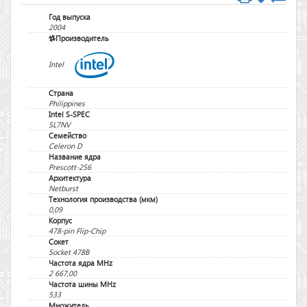
Год выпуска
2004
Производитель
Intel
Страна
Philippines
Intel S-SPEC
SL7NV
Семейство
Celeron D
Название ядра
Prescott-256
Архитектура
Netburst
Технология производства (мкм)
0,09
Корпус
478-pin Flip-Chip
Сокет
Socket 478B
Частота ядра MHz
2 667,00
Частота шины MHz
533
Множитель