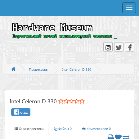
Toggle
naviga
Процессоры
Intel Celeron D 330
Intel Celeron D 330
Share
Характеристики
Файлы 0
Комментарии 0