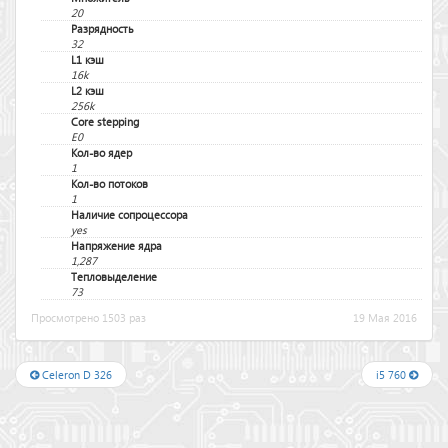
20
Разрядность
32
L1 кэш
16k
L2 кэш
256k
Core stepping
E0
Кол-во ядер
1
Кол-во потоков
1
Наличие сопроцессора
yes
Напряжение ядра
1,287
Тепловыделение
73
Просмотрено 1503 раз
19 Мая 2016
Celeron D 326
i5 760