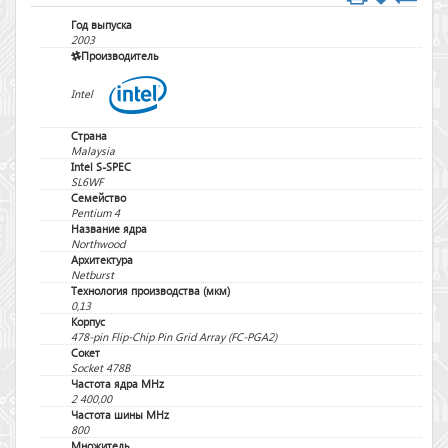
Год выпуска
2003
Производитель
Intel
Страна
Malaysia
Intel S-SPEC
SL6WF
Семейство
Pentium 4
Название ядра
Northwood
Архитектура
Netburst
Технология производства (мкм)
0,13
Корпус
478-pin Flip-Chip Pin Grid Array (FC-PGA2)
Сокет
Socket 478B
Частота ядра MHz
2 400,00
Частота шины MHz
800
Множитель