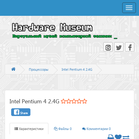
Toggle
naviga
Процессоры
Intel Pentium 4 2.4G
Intel Pentium 4 2.4G
Share
Характеристики
Файлы 0
Комментарии 0