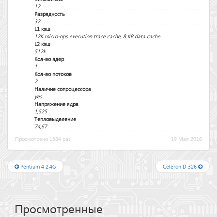
12
Разрядность
32
L1 кэш
12K micro-ops execution trace cache, 8 KB data cache
L2 кэш
512k
Кол-во ядер
1
Кол-во потоков
2
Наличие сопроцессора
yes
Напряжение ядра
1,525
Тепловыделение
74,67
Просмотрено 1384 раз
19 Мая 2016
Pentium 4 2.4G
Celeron D 326
Просмотренные