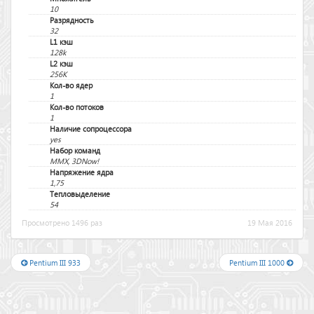
10
Разрядность
32
L1 кэш
128k
L2 кэш
256K
Кол-во ядер
1
Кол-во потоков
1
Наличие сопроцессора
yes
Набор команд
MMX, 3DNow!
Напряжение ядра
1,75
Тепловыделение
54
Просмотрено 1496 раз
19 Мая 2016
Pentium III 933
Pentium III 1000