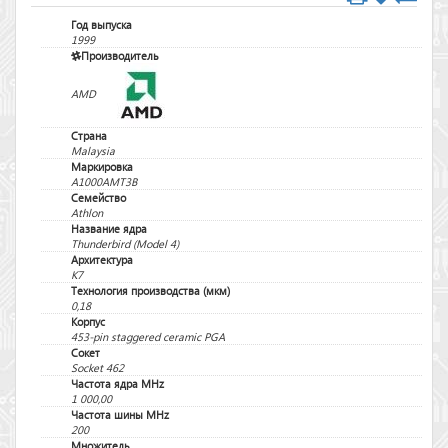
Год выпуска
1999
Производитель
AMD
Страна
Malaysia
Маркировка
A1000AMT3B
Семейство
Athlon
Название ядра
Thunderbird (Model 4)
Архитектура
K7
Технология производства (мкм)
0,18
Корпус
453-pin staggered ceramic PGA
Сокет
Socket 462
Частота ядра MHz
1 000,00
Частота шины MHz
200
Множитель