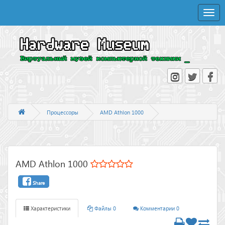
Toggle
naviga
Процессоры
AMD Athlon 1000
AMD Athlon 1000
Share
Характеристики
Файлы 0
Комментарии 0