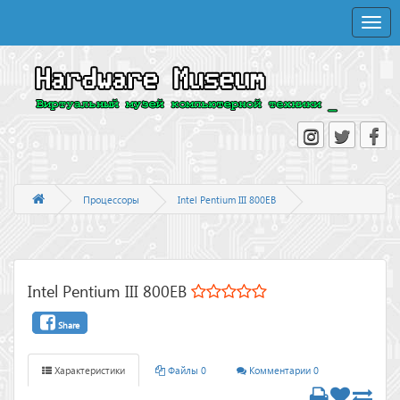
Toggle
naviga
Процессоры
Intel Pentium III 800EB
Intel Pentium III 800EB
Share
Характеристики
Файлы 0
Комментарии 0