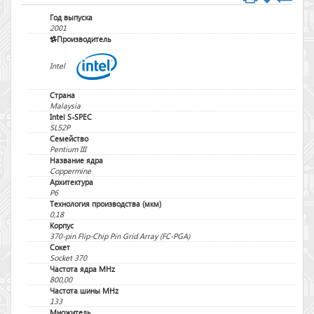
Год выпуска
2001
Производитель
Intel
Страна
Malaysia
Intel S-SPEC
SL52P
Семейство
Pentium III
Название ядра
Coppermine
Архитектура
P6
Технология производства (мкм)
0,18
Корпус
370-pin Flip-Chip Pin Grid Array (FC-PGA)
Сокет
Socket 370
Частота ядра MHz
800,00
Частота шины MHz
133
Множитель