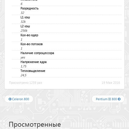
6
Разрядность
32
L1 кэш
32k
L2 кэш
256k
Кол-во ядер
1
Кол-во потоков
1
Наличие сопроцессора
yes
Напряжение ядра
1,75
Тепловыделение
24,5
Просмотрено 1259 раз
19 Мая 2016
Celeron 800
Pentium III 800
Просмотренные