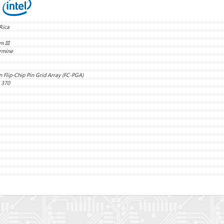
Rica
m III
rmine
n Flip-Chip Pin Grid Array (FC-PGA)
 370