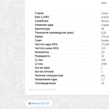
Intel
Страна
Costa 
Intel S-SPEC
SL4CG
Семейство
Pentiu
Название ядра
Coppe
Архитектура
P6
Технология производства (мкм)
0,18
Корпус
370-pi
Сокет
Socket
Частота ядра MHz
733,00
Частота шины MHz
133
Множитель
5.5
Разрядность
32
L1 кэш
32k
L2 кэш
256k
Кол-во ядер
1
Кол-во потоков
1
Наличие сопроцессора
yes
Напряжение ядра
1,7
Тепловыделение
19
Просмотрено 1372 раз
Pentium III 733