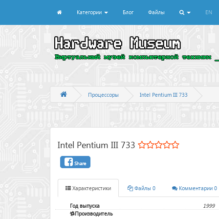
Категории
Блог
Файлы
EN
Процессоры
Intel Pentium III 733
Intel Pentium III 733
Share
Характеристики
Файлы 0
Комментарии 0
Год выпуска
1999
Производитель