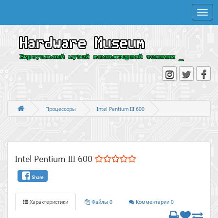
Toggle
naviga
Процессоры
Intel Pentium III 600
Intel Pentium III 600
Share
Характеристики
Файлы 0
Комментарии 0