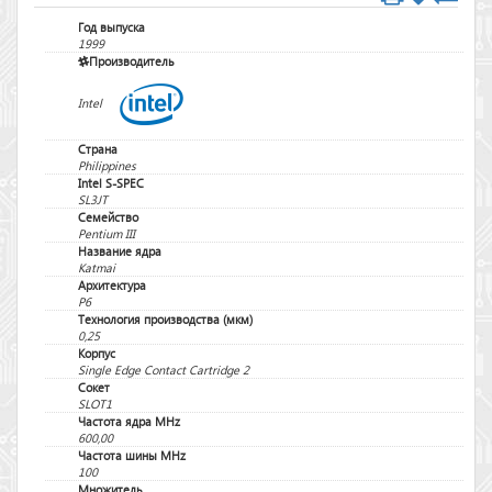
Год выпуска
1999
Производитель
Intel
Страна
Philippines
Intel S-SPEC
SL3JT
Семейство
Pentium III
Название ядра
Katmai
Архитектура
P6
Технология производства (мкм)
0,25
Корпус
Single Edge Contact Cartridge 2
Сокет
SLOT1
Частота ядра MHz
600,00
Частота шины MHz
100
Множитель