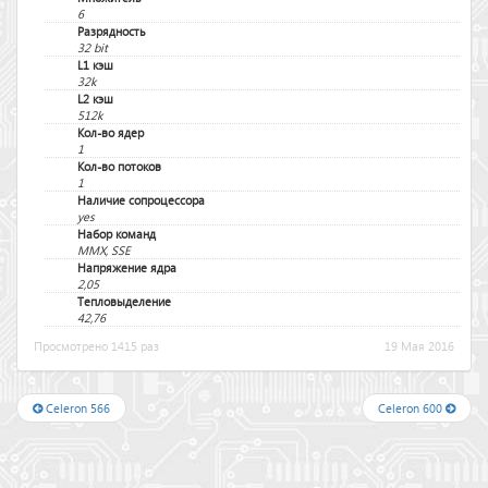
6
Разрядность
32 bit
L1 кэш
32k
L2 кэш
512k
Кол-во ядер
1
Кол-во потоков
1
Наличие сопроцессора
yes
Набор команд
MMX, SSE
Напряжение ядра
2,05
Тепловыделение
42,76
Просмотрено 1415 раз
19 Мая 2016
Celeron 566
Celeron 600