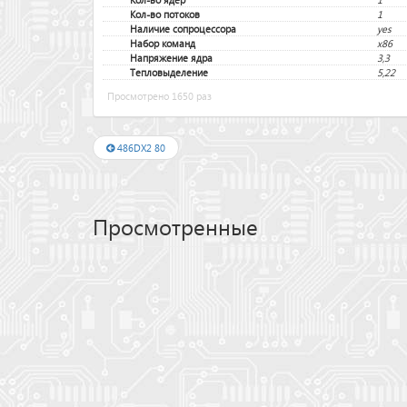
Кол-во потоков
1
Наличие сопроцессора
yes
Набор команд
x86
Напряжение ядра
3,3
Тепловыделение
5,22
Просмотрено 1650 раз
486DX2 80
Просмотренные