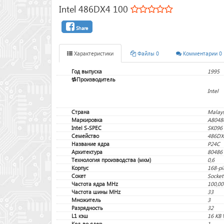
Intel 486DX4 100
Share
Характеристики
Файлы 0
Комментарии 0
Год выпуска
1995
Производитель
Intel
Страна
Malays
Маркировка
A8048
Intel S-SPEC
SK096
Семейство
486DX
Название ядра
P24C
Архитектура
80486
Технология производства (мкм)
0,6
Корпус
168-pi
Сокет
Socket
Частота ядра MHz
100,00
Частота шины MHz
33
Множитель
3
Разрядность
32
L1 кэш
16 KB 
Кол-во ядер
1