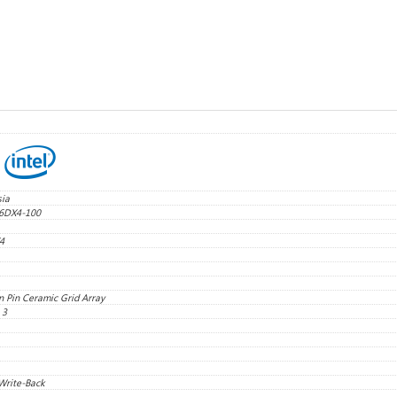
ia
6DX4-100
4
n Pin Ceramic Grid Array
 3
Write-Back