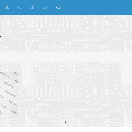
DE
PL
UK
BG
RU