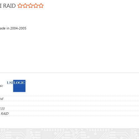
II RAID
Made in 2004-2005
ic
nd
133
 RAID