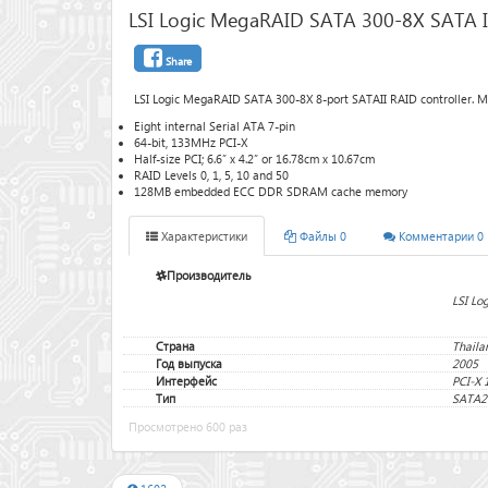
LSI Logic MegaRAID SATA 300-8X SATA 
Share
LSI Logic MegaRAID SATA 300-8X 8-port SATAII RAID controller. 
Eight internal Serial ATA 7-pin
64-bit, 133MHz PCI-X
Half-size PCI; 6.6” x 4.2” or 16.78cm x 10.67cm
RAID Levels 0, 1, 5, 10 and 50
128MB embedded ECC DDR SDRAM cache memory
Характеристики
Файлы 0
Комментарии 0
Производитель
LSI Log
Страна
Thaila
Год выпуска
2005
Интерфейс
PCI-X 
Тип
SATA2
Просмотрено 600 раз