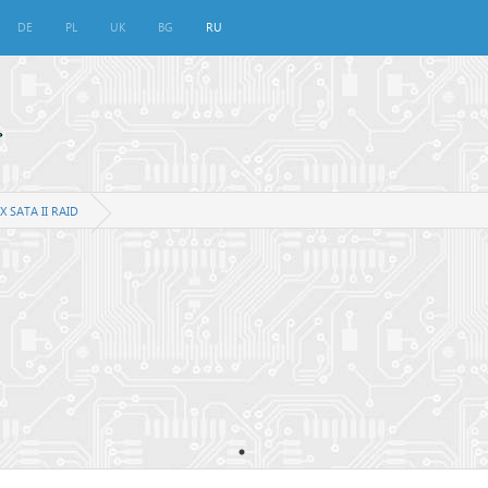
DE
PL
UK
BG
RU
X SATA II RAID