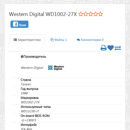
Western Digital WD1002-27X
Share
Характеристики
Файлы 1
Комментарии 0
Производитель
Western Digital
Страна
Taiwan
Год выпуска
1988
Маркировка
WD1002-27X
Используемые чипы
WD11C00-JT
On-board BIOS ROM
-G=C800:5
Интерфейс
ISA-8bit