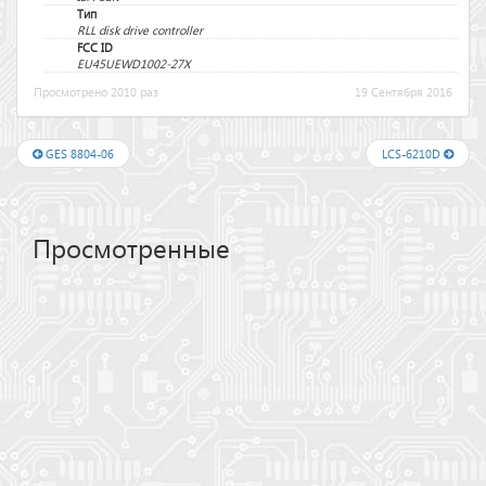
Тип
RLL disk drive controller
FCC ID
EU45UEWD1002-27X
Просмотрено 2010 раз
19 Сентября 2016
GES 8804-06
LCS-6210D
Просмотренные