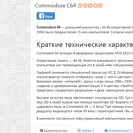
Commodore C64
Share
Commodore 64
— домашний компьютер с 64 КБ оперативной пам
1994) было продано более 15 млн компьютеров. Согласно книг
Краткие технические характ
Commodore 64 оснащён 8-разрядным процессором MOS 6510 (поз
Оперативная память — 64 КБ. Имеется возможность увеличени
компьютера или превращающие его в какой-либо специализиро
Графикой занимается специальный процессор VIC II. Отобража
знакогенератор позволял отображать также 2- или 4-цветные 
Возможен режим «интерлейс». Демы и игры конца 1980—1990-х 
создание и одновременная демонстрация 8 4-цветных спрайтов
пределами стандартного разрешения и даже совмещения разны
Высокое качество звука обеспечивает спецпроцессор SID. Три
звук SID в своей музыке при помощи эмулятора SID формата V
цифрового звука (в Commodore 64 — 4 бита). При помощи этого
двадцатку выдающихся чипов XX века с характеристикой: «Вы м
В комплекте поставлялся либо управляемый компьютером магн
Характеристики
Файлы 1
Комментарии 0