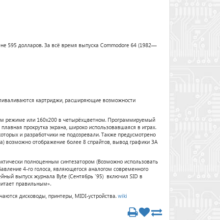
ене 595 долларов. За всё время выпуска Commodore 64 (1982—
авливаливаются картриджи, расширяющие возможности
тном режиме или 160х200 в четырёхцветном. Программируемый
плавная прокрутка экрана, широко использовавшаяся в играх.
оторых и разработчики не подозревали. Также предусмотрено
a) возможно отображение более 8 спрайтов, вывод графики ЗА
практически полноценным синтезатором (Возможно использовать
вление 4-го голоса, являющегося аналогом современного
йный выпуск журнала Byte (Сентябрь '95) включил SID в
читает правильным».
аются дисководы, принтеры, MIDI-устройства.
wiki