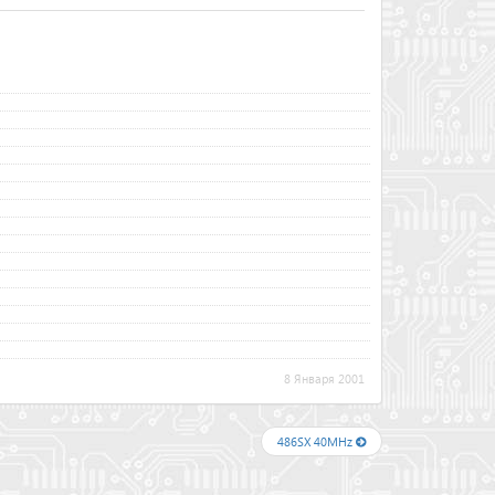
8 Января 2001
486SX 40MHz