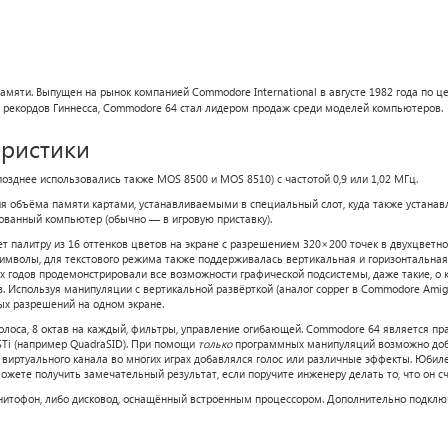
яти. Выпущен на рынок компанией Commodore International в августе 1982 года по ц
е рекордов Гиннесса, Commodore 64 стал лидером продаж среди моделей компьютеров
.
еристики
днее использовались также MOS 8500 и MOS 8510) c частотой 0,9 или 1,02 МГц.
я объёма памяти картами, устанавливаемыми в специальный слот, куда также устан
ванный компьютер (обычно — в игровую приставку).
ет палитру из 16 оттенков цветов на экране с разрешением 320×200 точек в двухцве
символы, для текстового режима также поддерживалась вертикальная и горизонтальная 
годов продемонстрировали все возможности графической подсистемы, даже такие, о к
. Используя манипуляции с вертикальной развёрткой (аналог copper в Commodore Amig
х разрешений на одном экране.
 голоса, 8 октав на каждый, фильтры, управление огибающей. Commodore 64 является 
STi (например QuadraSID). При помощи
только
программных манипуляций возможно доба
 виртуального канала во многих играх добавлялся голос или различные эффекты. Юбиле
ожете получить замечательный результат, если поручите инженеру делать то, что он с
итофон, либо дисковод, оснащённый встроенным процессором. Дополнительно подключ