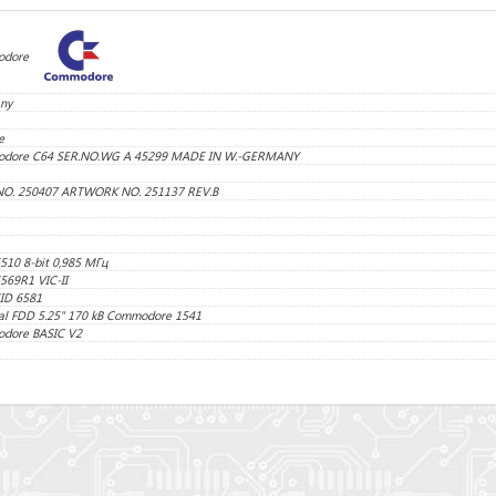
dore
ny
e
dore C64 SER.NO.WG A 45299 MADE IN W.-GERMANY
NO. 250407 ARTWORK NO. 251137 REV.B
10 8-bit 0,985 МГц
569R1 VIC-II
ID 6581
al FDD 5.25" 170 kB Commodore 1541
dore BASIC V2