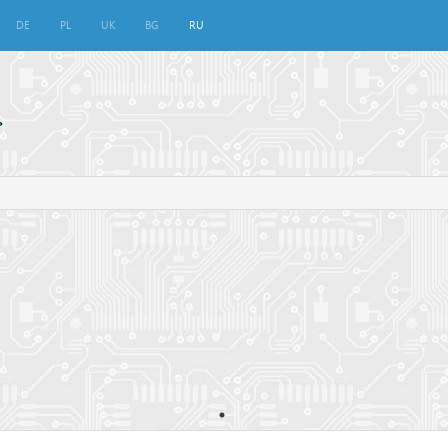
DE
PL
UK
BG
RU