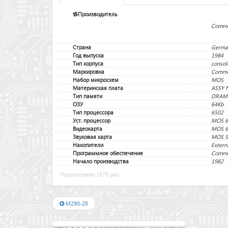
Производитель
Commo
Страна
Germa
Год выпуска
1984
Тип корпуса
consol
Маркировка
Commo
Набор микросхем
MOS
Материнская плата
ASSY 
Тип памяти
DRAM
ОЗУ
64Kb
Тип процессора
6502
Уст. процессор
MOS 65
Видеокарта
MOS 6
Звуковая карта
MOS S
Накопители
Extern
Программное обеспечение
Commo
Начало производства
1982
Просмотрено 1970 раз
M290-20