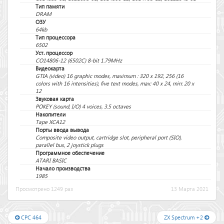
Тип памяти
DRAM
ОЗУ
64kb
Тип процессора
6502
Уст. процессор
CO14806-12 (6502C) 8-bit 1.79MHz
Видеокарта
GTIA (video) 16 graphic modes, maximum : 320 x 192, 256 (16
colors with 16 intensities), five text modes, max: 40 x 24, min: 20 x
12
Звуковая карта
POKEY (sound, I/O) 4 voices, 3.5 octaves
Накопители
Tape XCA12
Порты ввода вывода
Composite video output, cartridge slot, peripheral port (SIO),
parallel bus, 2 joystick plugs
Программное обеспечение
ATARI BASIC
Начало производства
1985
Просмотрено 1249 раз
13 Марта 2021
CPC 464
ZX Spectrum +2