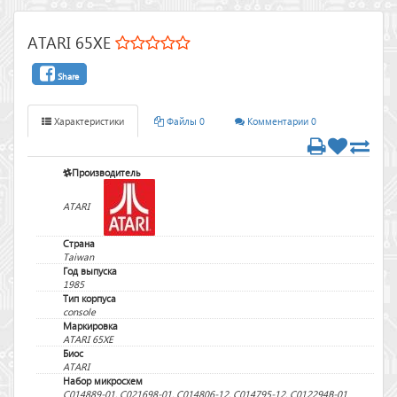
ATARI 65XE
Share
Характеристики
Файлы 0
Комментарии 0
Производитель
ATARI
Страна
Taiwan
Год выпуска
1985
Тип корпуса
console
Маркировка
ATARI 65XE
Биос
ATARI
Набор микросхем
C014889-01, C021698-01, C014806-12, C014795-12, C012294B-01