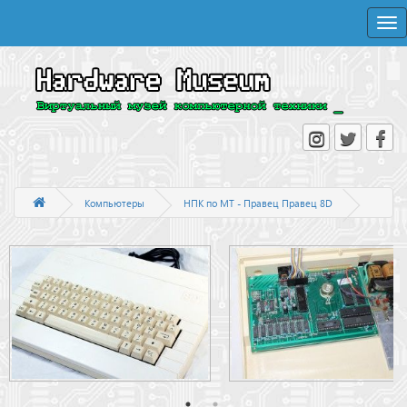
Togg
navi
Компьютеры
НПК по МТ - Правец Правец 8D