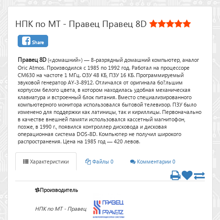
НПК по МТ - Правец Правец 8D
Share
Правец 8D
(«домашний») — 8-разрядный домашний компьютер, аналог
Oric Atmos. Производился с 1985 по 1992 год. Работал на процессоре
CM630 на частоте 1 МГц. ОЗУ 48 КБ, ПЗУ 16 КБ. Программируемый
звуковой генератор AY-3-8912. Отличался от оригинала бо?льшим
корпусом белого цвета, в котором находилась удобная механическая
клавиатура и встроенный блок питания. Вместо специализированного
компьютерного монитора использовался бытовой телевизор. ПЗУ было
изменено для поддержки как латиницы, так и кириллицы. Первоначально
в качестве внешней памяти использовался кассетный магнитофон,
позже, в 1990 г., появился контроллер дисковода и дисковая
операционная система DOS-8D. Компьютер не получил широкого
распространения. Цена на 1985 год — 420 левов.
Характеристики
Файлы 0
Комментарии 0
Производитель
НПК по МТ - Правец