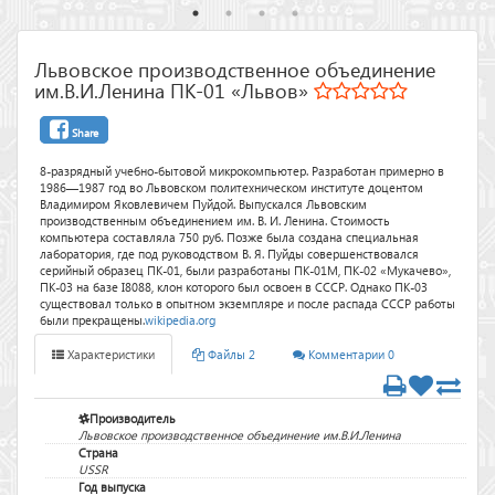
Львовское производственное объединение
им.В.И.Ленина ПК-01 «Львов»
Share
8-разрядный учебно-бытовой микрокомпьютер. Разработан примерно в
1986—1987 год во Львовском политехническом институте доцентом
Владимиром Яковлевичем Пуйдой. Выпускался Львовским
производственным объединением им. В. И. Ленина. Стоимость
компьютера составляла 750 руб. Позже была создана специальная
лаборатория, где под руководством В. Я. Пуйды совершенствовался
серийный образец ПК-01, были разработаны ПК-01М, ПК-02 «Мукачево»,
ПК-03 на базе I8088, клон которого был освоен в СССР. Однако ПК-03
существовал только в опытном экземпляре и после распада СССР работы
были прекращены.
wikipedia.org
Характеристики
Файлы 2
Комментарии 0
Производитель
Львовское производственное объединение им.В.И.Ленина
Страна
USSR
Год выпуска