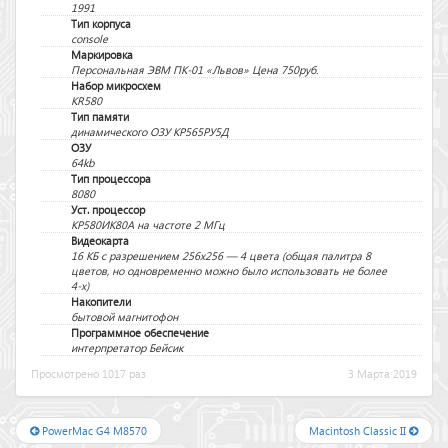
1991
Тип корпуса
console
Маркировка
Персональная ЭВМ ПК-01 «Львов» Цена 750руб.
Набор микросхем
KR580
Тип памяти
динамического ОЗУ КР565РУ5Д
ОЗУ
64kb
Тип процессора
8080
Уст. процессор
КР580ИК80А на частоте 2 МГц
Видеокарта
16 КБ с разрешением 256x256 — 4 цвета (общая палитра 8
цветов, но одновременно можно было использовать не более
4-х)
Накопители
бытовой магнитофон
Программное обеспечение
интерпретатор Бейсик
Просмотрено 1017 раз
3 Марта 2019
PowerMac G4 M8570
Macintosh Classic II