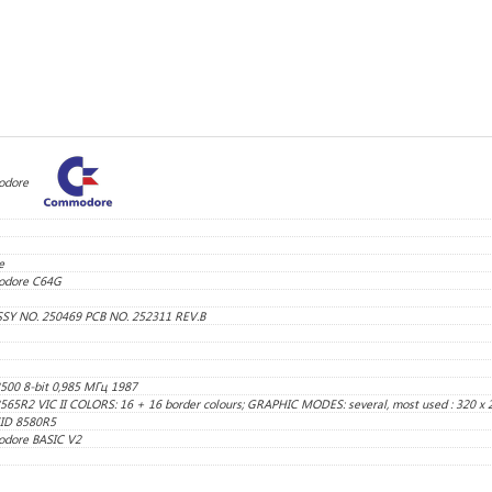
dore
e
dore C64G
SY NO. 250469 PCB NO. 252311 REV.B
00 8-bit 0,985 МГц 1987
65R2 VIC II COLORS: 16 + 16 border colours; GRAPHIC MODES: several, most used : 320 x 
ID 8580R5
dore BASIC V2