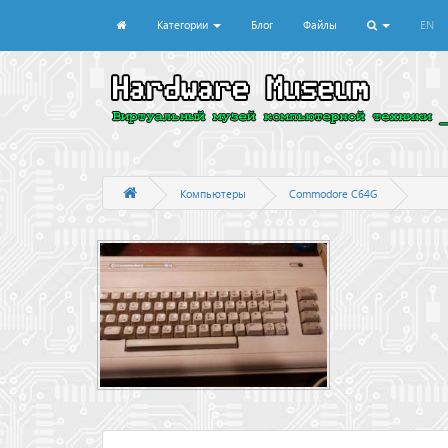
Категории
Блог
Файлы
EN
Компьютеры
Commodore C64G