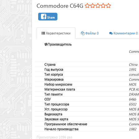
Commodore C64G
Share
Характеристики
Файлы 0
Комментарии 0
Производитель
Commo
Страна
China
Год выпуска
1991
Тип корпуса
consol
Маркировка
Commo
Набор микросхем
MOS
Материнская плата
PCB AS
Тип памяти
DRAM
ОЗУ
64kb
Тип процессора
6502
Уст. процессор
MOS 85
Видеокарта
MOS 85
Звуковая карта
MOS S
Программное обеспечение
Commo
Начало производства
1982
Просмотрено 1096 раз