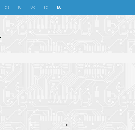
DE
PL
UK
BG
RU