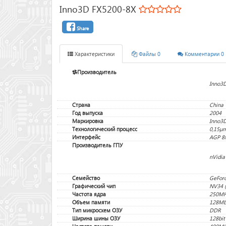
Inno3D FX5200-8X
Share
Характеристики
Файлы 0
Комментарии 0
Производитель
Inno3
Страна
China
Год выпуска
2004
Маркировка
Inno3
Технологический процесс
0,15µ
Интерфейс
AGP 8
Производитель ГПУ
nVidia
Семейство
GeForc
Графический чип
NV34 (
Частота ядра
250M
Объем памяти
128M
Тип микросхем ОЗУ
DDR
Ширина шины ОЗУ
128bit