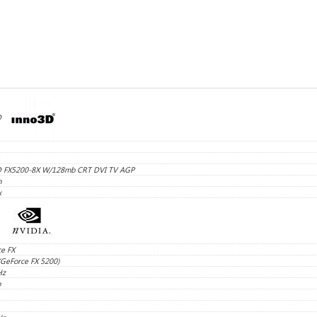
D
D FX5200-8X W/128mb CRT DVI TV AGP
m
x
e FX
GeForce FX 5200)
Hz
b