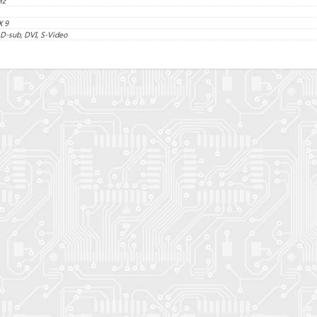
Hz
X 9
 D-sub, DVI, S-Video