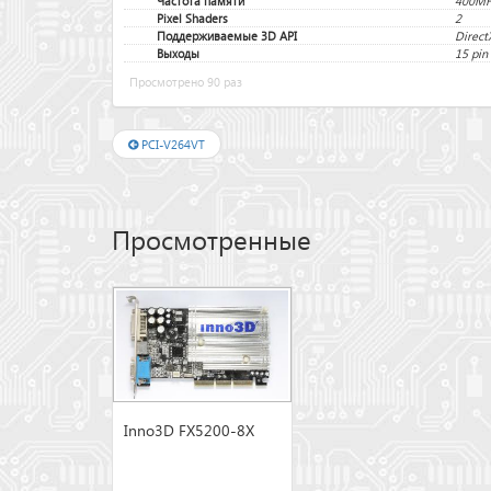
Частота памяти
400M
Pixel Shaders
2
Поддерживаемые 3D API
Direct
Выходы
15 pin
Просмотрено 90 раз
PCI-V264VT
Просмотренные
Inno3D FX5200-8X