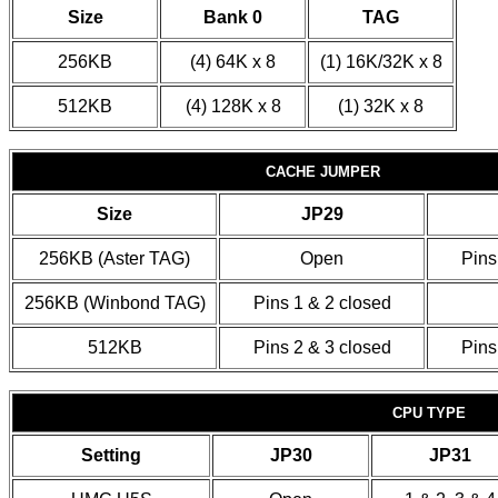
Size
Bank 0
TAG
256KB
(4) 64K x 8
(1) 16K/32K x 8
512KB
(4) 128K x 8
(1) 32K x 8
CACHE JUMPER
Size
JP29
256KB (Aster TAG)
Open
Pins
256KB (Winbond TAG)
Pins 1 & 2 closed
512KB
Pins 2 & 3 closed
Pins
CPU TYPE
Setting
JP30
JP31