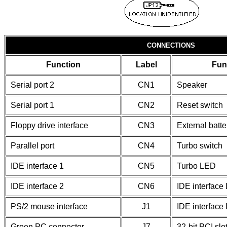
CONNECTIONS
Function
Label
Fun
Serial port 2
CN1
Speaker
Serial port 1
CN2
Reset switch
Floppy drive interface
CN3
External batte
Parallel port
CN4
Turbo switch
IDE interface 1
CN5
Turbo LED
IDE interface 2
CN6
IDE interface
PS/2 mouse interface
J1
IDE interface
Green PC connector
J7
32-bit PCI slo