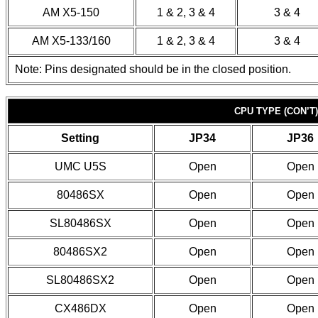
AM X5-150
1 & 2, 3 & 4
3 & 4
AM X5-133/160
1 & 2, 3 & 4
3 & 4
Note: Pins designated should be in the closed position.
CPU TYPE (CON’T)
Setting
JP34
JP36
UMC U5S
Open
Open
80486SX
Open
Open
SL80486SX
Open
Open
80486SX2
Open
Open
SL80486SX2
Open
Open
CX486DX
Open
Open