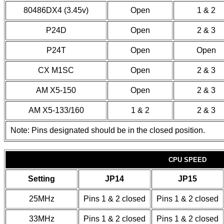
80486DX4 (3.45v)
Open
1 & 2
P24D
Open
2 & 3
P24T
Open
Open
CX M1SC
Open
2 & 3
AM X5-150
Open
2 & 3
AM X5-133/160
1 & 2
2 & 3
Note: Pins designated should be in the closed position.
CPU SPEED
Setting
JP14
JP15
25MHz
Pins 1 & 2 closed
Pins 1 & 2 closed
33MHz
Pins 1 & 2 closed
Pins 1 & 2 closed