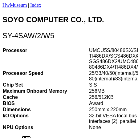
HwMuseum
|
Index
SOYO COMPUTER CO., LTD.
SY-4SAW/2/W5
Processor
UMCU5S/80486SX/SL
TI486DX/SGS486DX/
SGS486DX2/UMC486
80486DX4/TI486DX4
Processor Speed
25/33/40/50(internal)/5
80(internal)/83(interna
Chip Set
SIS
Maximum Onboard Memory
256MB
Cache
256/512KB
BIOS
Award
Dimensions
250mm x 220mm
I/O Options
32-bit VESA local bus s
interfaces (2), parallel
NPU Options
None