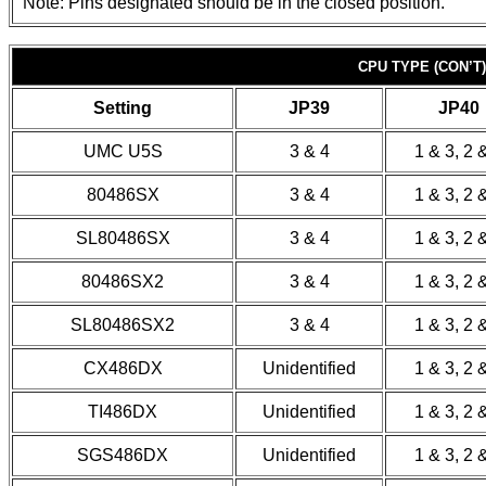
Note: Pins designated should be in the closed position.
CPU TYPE (CON’T)
Setting
JP39
JP40
UMC U5S
3 & 4
1 & 3, 2 
80486SX
3 & 4
1 & 3, 2 
SL80486SX
3 & 4
1 & 3, 2 
80486SX2
3 & 4
1 & 3, 2 
SL80486SX2
3 & 4
1 & 3, 2 
CX486DX
Unidentified
1 & 3, 2 
TI486DX
Unidentified
1 & 3, 2 
SGS486DX
Unidentified
1 & 3, 2 