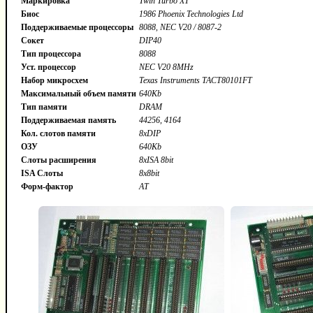
Маркировка
Twin Turbo XT
Биос
1986 Phoenix Technologies Ltd
Поддерживаемые процессоры
8088, NEC V20 / 8087-2
Сокет
DIP40
Тип процессора
8088
Уст. процессор
NEC V20 8MHz
Набор микросхем
Texas Instruments TACT80101FT
Максимальный объем памяти
640Kb
Тип памяти
DRAM
Поддерживаемая память
44256, 4164
Кол. слотов памяти
8xDIP
ОЗУ
640Kb
Слоты расширения
8xISA 8bit
ISA Слоты
8x8bit
Форм-фактор
AT