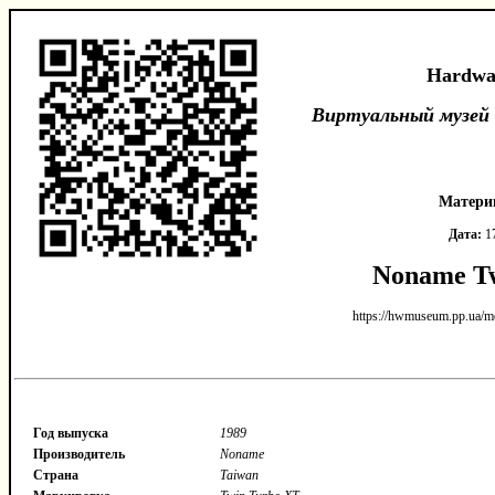
Hardwa
Виртуальный музей
Матери
Дата:
17
Noname T
https://hwmuseum.pp.ua/
Год выпуска
1989
Производитель
Noname
Страна
Taiwan