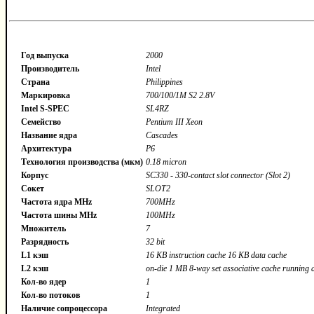
Год выпуска
2000
Производитель
Intel
Страна
Philippines
Маркировка
700/100/1M S2 2.8V
Intel S-SPEC
SL4RZ
Семейство
Pentium III Xeon
Название ядра
Cascades
Архитектура
P6
Технология производства (мкм)
0.18 micron
Корпус
SC330 - 330-contact slot connector (Slot 2)
Сокет
SLOT2
Частота ядра MHz
700MHz
Частота шины MHz
100MHz
Множитель
7
Разрядность
32 bit
L1 кэш
16 KB instruction cache 16 KB data cache
L2 кэш
on-die 1 MB 8-way set associative cache running
Кол-во ядер
1
Кол-во потоков
1
Наличие сопроцессора
Integrated