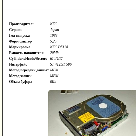
Производитель
NEC
Страна
Japan
Год выпуска
1988
Форм-фактор
5,25
Маркировка
NEC D5128
Емкость накопителя
20Mb
Cylinders/Heads/Sectors
615/4/17
Интерфейс
ST-412/ST-506
Метод передачи данных
MFM
Метод записи
MFM
Объем буфера
0Kb