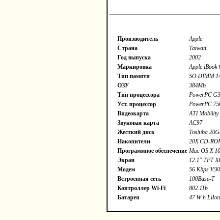
Производитель
Apple
Страна
Taiwan
Год выпуска
2002
Маркировка
Apple iBook
Тип памяти
SO DIMM 14
ОЗУ
384Mb
Тип процессора
PowerPC G
Уст. процессор
PowerPC 750
Видеокарта
ATI Mobilit
Звуковая карта
AC97
Жесткий диск
Toshiba 20G
Накопители
20X CD-RO
Программное обеспечение
Mac OS X 10
Экран
12.1" TFT XG
Модем
56 Kbps V.90
Встроенная сеть
100Base-T
Контроллер Wi-Fi
802.11b
Батарея
47 W h LiIon