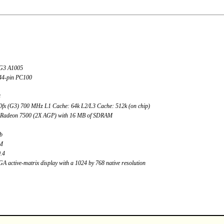
 G3 A1005
4-pin PC100
3
fx (G3) 700 MHz L1 Cache: 64k L2/L3 Cache: 512k (on chip)
y Radeon 7500 (2X AGP) with 16 MB of SDRAM
b
M
.4
A active-matrix display with a 1024 by 768 native resolution