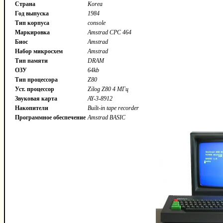
Страна
Korea
Год выпуска
1984
Тип корпуса
console
Маркировка
Amstrad CPC 464
Биос
Amstrad
Набор микросхем
Amstrad
Тип памяти
DRAM
ОЗУ
64kb
Тип процессора
Z80
Уст. процессор
Zilog Z80 4 МГц
Звуковая карта
AY-3-8912
Накопители
Built-in tape recorder
Программное обеспечение
Amstrad BASIC