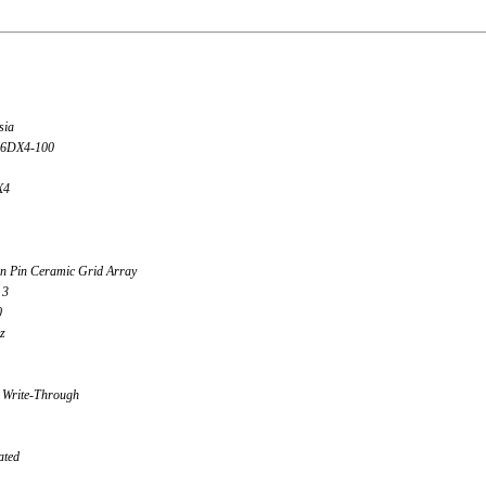
sia
86DX4-100
1
X4
in Pin Ceramic Grid Array
 3
0
z
 Write-Through
ated