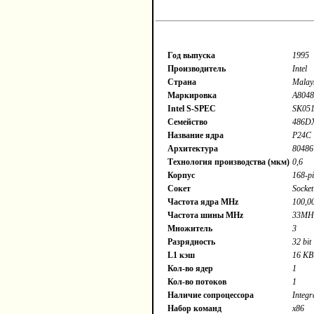
Год выпуска
1995
Производитель
Intel
Страна
Malay
Маркировка
A804
Intel S-SPEC
SK05
Семейство
486D
Название ядра
P24C
Архитектура
80486
Технология производства (мкм)
0,6
Корпус
168-p
Сокет
Socket
Частота ядра MHz
100,0
Частота шины MHz
33MH
Множитель
3
Разрядность
32 bit
L1 кэш
16 KB
Кол-во ядер
1
Кол-во потоков
1
Наличие сопроцессора
Integr
Набор команд
x86