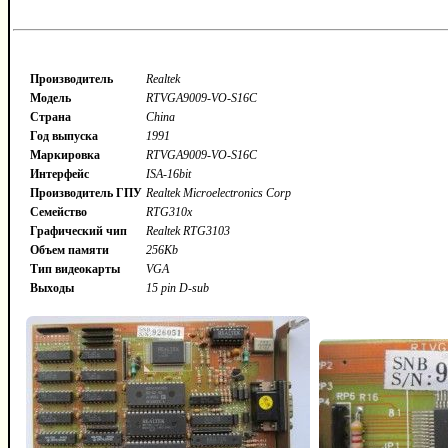
Производитель
Realtek
Модель
RTVGA9009-VO-S16C
Страна
China
Год выпуска
1991
Маркировка
RTVGA9009-VO-S16C
Интерфейс
ISA-16bit
Производитель ГПУ
Realtek Microelectronics Corp
Семейство
RTG310x
Графический чип
Realtek RTG3103
Объем памяти
256Kb
Тип видеокарты
VGA
Выходы
15 pin D-sub