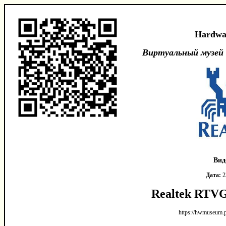
Hardwa
Виртуальный музей
Вид
Дата:
2
Realtek RTV
https://hwmuseum.p