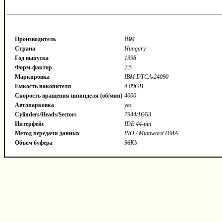
Производитель
IBM
Страна
Hungary
Год выпуска
1998
Форм-фактор
2,5
Маркировка
IBM DTCA-24090
Емкость накопителя
4.09GB
Скорость вращения шпинделя (об/мин)
4000
Автопарковка
yes
Cylinders/Heads/Sectors
7944/16/63
Интерфейс
IDE 44-pin
Метод передачи данных
PIO / Multiword DMA
Объем буфера
96Kb