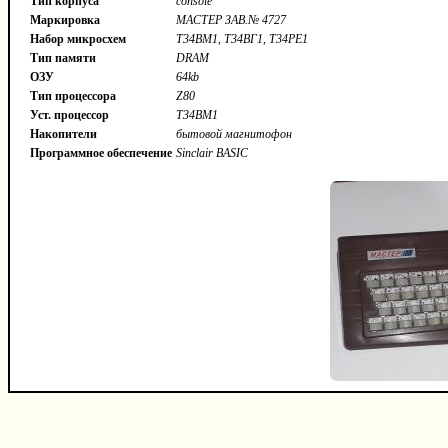
Тип корпуса
console
Маркировка
МАСТЕР ЗАВ.№ 4727
Набор микросхем
Т34ВМ1, Т34ВГ1, Т34РЕ1
Тип памяти
DRAM
ОЗУ
64kb
Тип процессора
Z80
Уст. процессор
Т34ВМ1
Накопители
бытовой магнитофон
Программное обеспечение
Sinclair BASIC