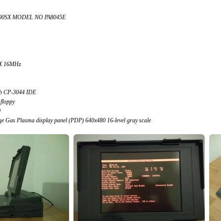
200SX MODEL NO PA8045E
SX 16MHz
b CP-3044 IDE
floppy
0
e Gas Plasma display panel (PDP) 640x480 16-level gray scale