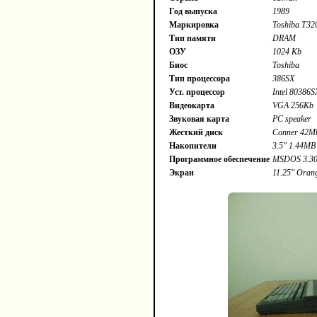
Год выпуска
1989
Маркировка
Toshiba T3
Тип памяти
DRAM
ОЗУ
1024 Kb
Биос
Toshiba
Тип процессора
386SX
Уст. процессор
Intel 80386
Видеокарта
VGA 256Kb
Звуковая карта
PC speaker
Жесткий диск
Conner 42M
Накопители
3.5" 1.44MB 
Программное обеспечение
MSDOS 3.3
Экран
11.25" Orang