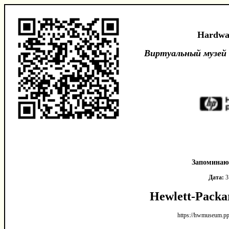
Hardwa
Виртуальный музей
Запоминаю
Дата:
3
Hewlett-Pack
https://hwmuseum.pp