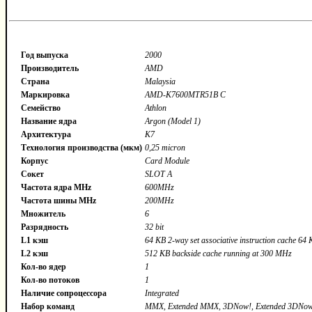
Год выпуска
2000
Производитель
AMD
Страна
Malaysia
Маркировка
AMD-K7600MTR51B C
Семейство
Athlon
Название ядра
Argon (Model 1)
Архитектура
K7
Технология производства (мкм)
0,25 micron
Корпус
Card Module
Сокет
SLOT A
Частота ядра MHz
600MHz
Частота шины MHz
200MHz
Множитель
6
Разрядность
32 bit
L1 кэш
64 KB 2-way set associative instruction cache 64 
L2 кэш
512 KB backside cache running at 300 MHz
Кол-во ядер
1
Кол-во потоков
1
Наличие сопроцессора
Integrated
Набор команд
MMX, Extended MMX, 3DNow!, Extended 3DNo