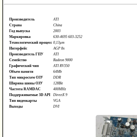
Производитель
ATI
Страна
China
Год выпуска
2003
Маркировка
630-4695 603-3252
Технологический процесс
0,13µm
Интерфейс
AGP 8x
Производитель ГПУ
ATI
Семейство
Radeon 9000
Графический чип
ATI RV350
Объем памяти
64Mb
Тип микросхем ОЗУ
DDR
Ширина шины ОЗУ
128Bit
Частота RAMDAC
400MHz
Поддерживаемые 3D API
DirectX 9
Тип видеокарты
VGA
Выходы
DVI